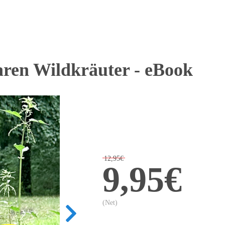
baren Wildkräuter - eBook
12,95€
9,95€
(Net)