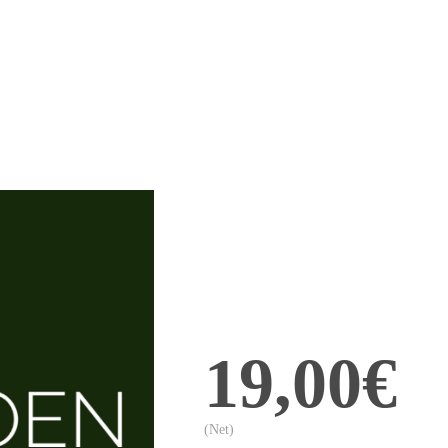
19,00€
(Net)